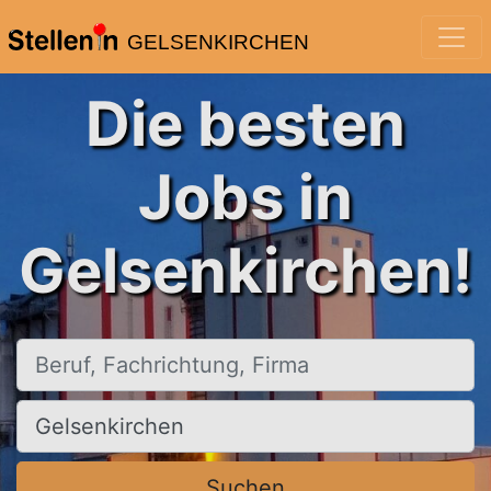
GELSENKIRCHEN
Die besten
Jobs in
Gelsenkirchen!
Beruf, Fachrichtung, Firma
Ort, Stadt
Suchen