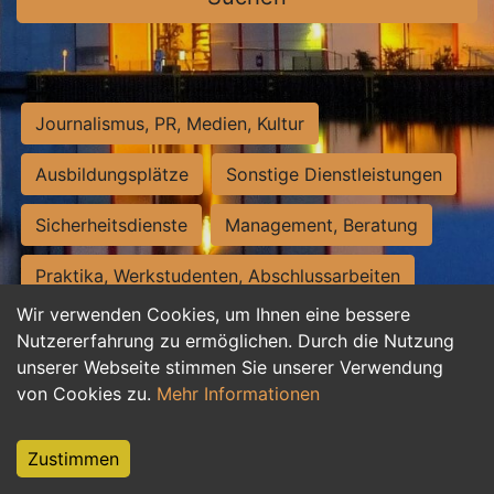
Journalismus, PR, Medien, Kultur
Ausbildungsplätze
Sonstige Dienstleistungen
Sicherheitsdienste
Management, Beratung
Praktika, Werkstudenten, Abschlussarbeiten
Wir verwenden Cookies, um Ihnen eine bessere
Personalwesen
Assistenz, Sekretariat
Nutzererfahrung zu ermöglichen. Durch die Nutzung
unserer Webseite stimmen Sie unserer Verwendung
Hilfskräfte, Aushilfs- und Nebenjobs
von Cookies zu.
Mehr Informationen
Einkauf, Logistik, Materialwirtschaft
Zustimmen
Weiterbildung, Studium, duale Ausbildung