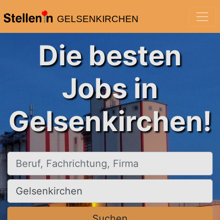
GELSENKIRCHEN
Die besten
Jobs in
Gelsenkirchen!
Beruf, Fachrichtung, Firma
Ort, Stadt
Suchen