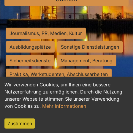
Journalismus, PR, Medien, Kultur
Ausbildungsplätze
Sonstige Dienstleistungen
Sicherheitsdienste
Management, Beratung
Praktika, Werkstudenten, Abschlussarbeiten
Wir verwenden Cookies, um Ihnen eine bessere
Personalwesen
Assistenz, Sekretariat
Nutzererfahrung zu ermöglichen. Durch die Nutzung
unserer Webseite stimmen Sie unserer Verwendung
Hilfskräfte, Aushilfs- und Nebenjobs
von Cookies zu.
Mehr Informationen
Einkauf, Logistik, Materialwirtschaft
Zustimmen
Weiterbildung, Studium, duale Ausbildung