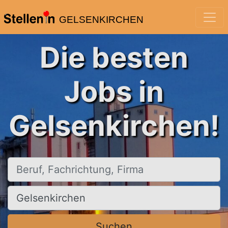
GELSENKIRCHEN
Die besten
Jobs in
Gelsenkirchen!
Beruf, Fachrichtung, Firma
Ort, Stadt
Suchen