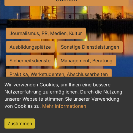
Journalismus, PR, Medien, Kultur
Ausbildungsplätze
Sonstige Dienstleistungen
Sicherheitsdienste
Management, Beratung
Praktika, Werkstudenten, Abschlussarbeiten
Wir verwenden Cookies, um Ihnen eine bessere
Personalwesen
Assistenz, Sekretariat
Nutzererfahrung zu ermöglichen. Durch die Nutzung
unserer Webseite stimmen Sie unserer Verwendung
Hilfskräfte, Aushilfs- und Nebenjobs
von Cookies zu.
Mehr Informationen
Einkauf, Logistik, Materialwirtschaft
Zustimmen
Weiterbildung, Studium, duale Ausbildung