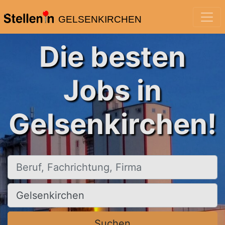
GELSENKIRCHEN
Die besten
Jobs in
Gelsenkirchen!
Beruf, Fachrichtung, Firma
Ort, Stadt
Suchen