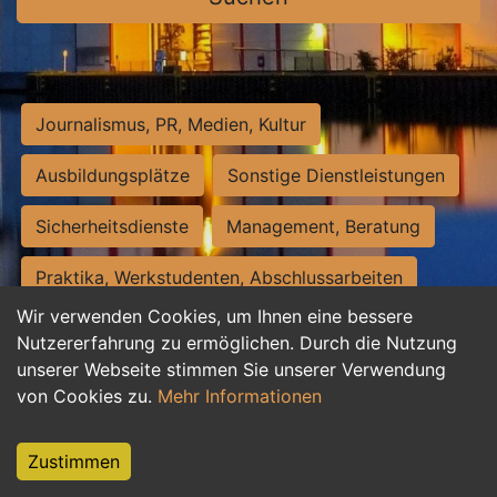
Journalismus, PR, Medien, Kultur
Ausbildungsplätze
Sonstige Dienstleistungen
Sicherheitsdienste
Management, Beratung
Praktika, Werkstudenten, Abschlussarbeiten
Wir verwenden Cookies, um Ihnen eine bessere
Personalwesen
Assistenz, Sekretariat
Nutzererfahrung zu ermöglichen. Durch die Nutzung
unserer Webseite stimmen Sie unserer Verwendung
Hilfskräfte, Aushilfs- und Nebenjobs
von Cookies zu.
Mehr Informationen
Einkauf, Logistik, Materialwirtschaft
Zustimmen
Weiterbildung, Studium, duale Ausbildung