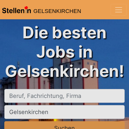
GELSENKIRCHEN
Die besten
Jobs in
Gelsenkirchen!
Beruf, Fachrichtung, Firma
Ort, Stadt
Suchen