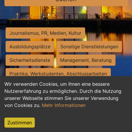
Journalismus, PR, Medien, Kultur
Ausbildungsplätze
Sonstige Dienstleistungen
Sicherheitsdienste
Management, Beratung
Praktika, Werkstudenten, Abschlussarbeiten
Wir verwenden Cookies, um Ihnen eine bessere
Personalwesen
Assistenz, Sekretariat
Nutzererfahrung zu ermöglichen. Durch die Nutzung
unserer Webseite stimmen Sie unserer Verwendung
Hilfskräfte, Aushilfs- und Nebenjobs
von Cookies zu.
Mehr Informationen
Einkauf, Logistik, Materialwirtschaft
Zustimmen
Weiterbildung, Studium, duale Ausbildung