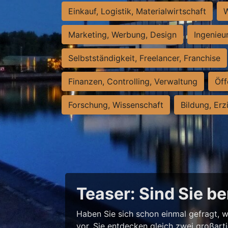
Einkauf, Logistik, Materialwirtschaft
W
Marketing, Werbung, Design
Ingenieu
Selbstständigkeit, Freelancer, Franchise
Finanzen, Controlling, Verwaltung
Öff
Forschung, Wissenschaft
Bildung, Erz
Teaser: Sind Sie be
Haben Sie sich schon einmal gefragt, w
vor, Sie entdecken gleich zwei großart