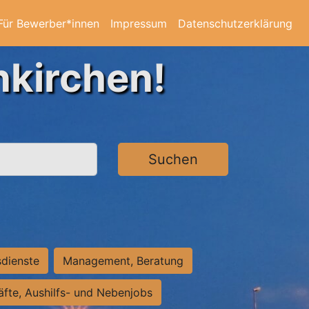
Für Bewerber*innen
Impressum
Datenschutzerklärung
nkirchen!
Suchen
sdienste
Management, Beratung
räfte, Aushilfs- und Nebenjobs