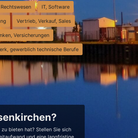
Rechtswesen
IT, Software
ung
Vertrieb, Verkauf, Sales
nken, Versicherungen
rk, gewerblich technische Berufe
lsenkirchen?
u bieten hat? Stellen Sie sich
eitaufwand und eine langfristige