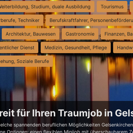
eiterbildung, Studium, duale Ausbildung
Tourismus
rberufe, Techniker
Berufskraftfahrer, Personenbeförder
Architektur, Bauwesen
Gastronomie
Finanzen, Ba
entlicher Dienst
Medizin, Gesundheit, Pflege
Handwe
iehung, Soziale Berufe
reit für Ihren Traumjob in Ge
elche spannenden beruflichen Möglichkeiten Gelsenkirchen z
ige Optionen: einen flexiblen Minijob mit überschaubarem Z