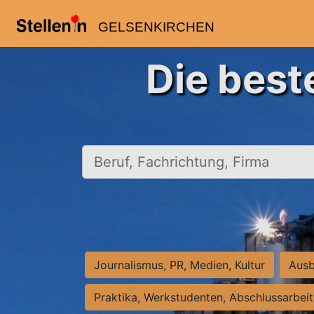
GELSENKIRCHEN
Die best
Beruf, Fachrichtung, Firma
Journalismus, PR, Medien, Kultur
Ausb
Praktika, Werkstudenten, Abschlussarbei