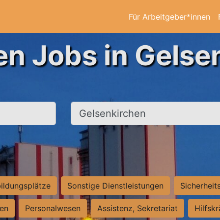
Für Arbeitgeber*innen
en Jobs in Gelse
Ort, Stadt
ildungsplätze
Sonstige Dienstleistungen
Sicherheit
ten
Personalwesen
Assistenz, Sekretariat
Hilfsk