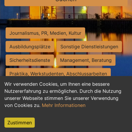
Journalismus, PR, Medien, Kultur
Ausbildungsplätze
Sonstige Dienstleistungen
Sicherheitsdienste
Management, Beratung
Praktika, Werkstudenten, Abschlussarbeiten
Wir verwenden Cookies, um Ihnen eine bessere
Personalwesen
Assistenz, Sekretariat
Nutzererfahrung zu ermöglichen. Durch die Nutzung
unserer Webseite stimmen Sie unserer Verwendung
Hilfskräfte, Aushilfs- und Nebenjobs
von Cookies zu.
Mehr Informationen
Einkauf, Logistik, Materialwirtschaft
Zustimmen
Weiterbildung, Studium, duale Ausbildung