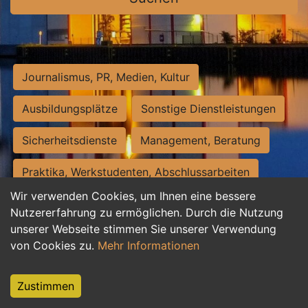
Journalismus, PR, Medien, Kultur
Ausbildungsplätze
Sonstige Dienstleistungen
Sicherheitsdienste
Management, Beratung
Praktika, Werkstudenten, Abschlussarbeiten
Wir verwenden Cookies, um Ihnen eine bessere
Personalwesen
Assistenz, Sekretariat
Nutzererfahrung zu ermöglichen. Durch die Nutzung
unserer Webseite stimmen Sie unserer Verwendung
Hilfskräfte, Aushilfs- und Nebenjobs
von Cookies zu.
Mehr Informationen
Einkauf, Logistik, Materialwirtschaft
Zustimmen
Weiterbildung, Studium, duale Ausbildung