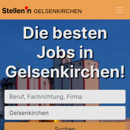
GELSENKIRCHEN
Die besten
Jobs in
Gelsenkirchen!
Beruf, Fachrichtung, Firma
Ort, Stadt
Suchen