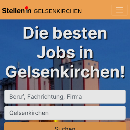
GELSENKIRCHEN
Die besten
Jobs in
Gelsenkirchen!
Beruf, Fachrichtung, Firma
Ort, Stadt
Suchen