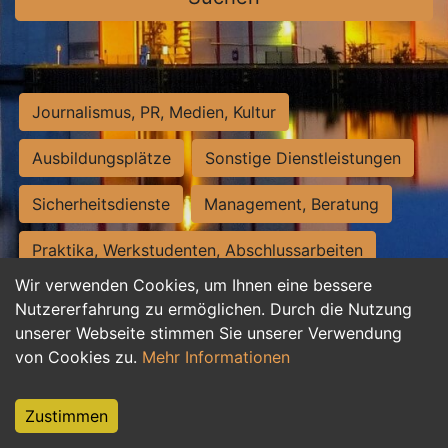
Journalismus, PR, Medien, Kultur
Ausbildungsplätze
Sonstige Dienstleistungen
Sicherheitsdienste
Management, Beratung
Praktika, Werkstudenten, Abschlussarbeiten
Wir verwenden Cookies, um Ihnen eine bessere
Personalwesen
Assistenz, Sekretariat
Nutzererfahrung zu ermöglichen. Durch die Nutzung
unserer Webseite stimmen Sie unserer Verwendung
Hilfskräfte, Aushilfs- und Nebenjobs
von Cookies zu.
Mehr Informationen
Einkauf, Logistik, Materialwirtschaft
Zustimmen
Weiterbildung, Studium, duale Ausbildung