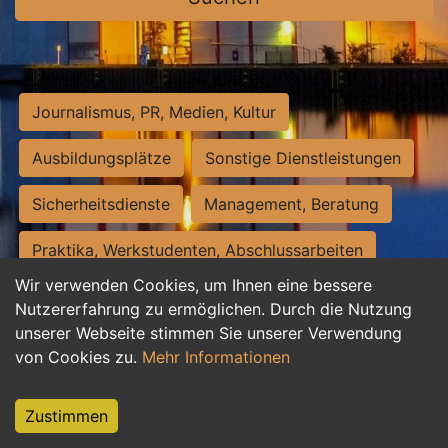
Journalismus, PR, Medien, Kultur
Ausbildungsplätze
Sonstige Dienstleistungen
Sicherheitsdienste
Management, Beratung
Praktika, Werkstudenten, Abschlussarbeiten
Wir verwenden Cookies, um Ihnen eine bessere
Personalwesen
Assistenz, Sekretariat
Nutzererfahrung zu ermöglichen. Durch die Nutzung
unserer Webseite stimmen Sie unserer Verwendung
Hilfskräfte, Aushilfs- und Nebenjobs
von Cookies zu.
Mehr Informationen
Einkauf, Logistik, Materialwirtschaft
Zustimmen
Weiterbildung, Studium, duale Ausbildung