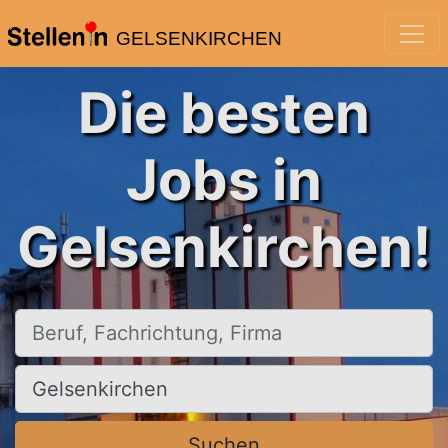
GELSENKIRCHEN
Die besten
Jobs in
Gelsenkirchen!
Beruf, Fachrichtung, Firma
Ort, Stadt
Suchen