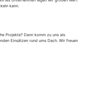
führtes Unternehmen legen wir großen Wert
ckeln kann.
che Projekte? Dann komm zu uns als
enden Einsätzen rund ums Dach. Wir freuen