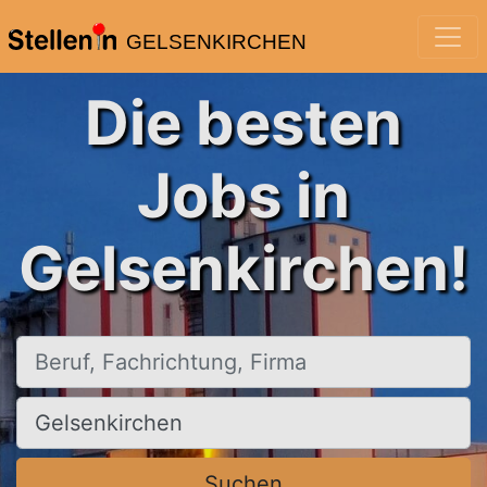
GELSENKIRCHEN
Die besten
Jobs in
Gelsenkirchen!
Beruf, Fachrichtung, Firma
Ort, Stadt
Suchen