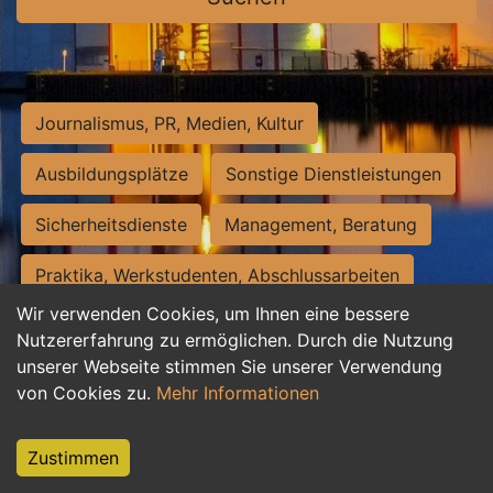
Journalismus, PR, Medien, Kultur
Ausbildungsplätze
Sonstige Dienstleistungen
Sicherheitsdienste
Management, Beratung
Praktika, Werkstudenten, Abschlussarbeiten
Wir verwenden Cookies, um Ihnen eine bessere
Personalwesen
Assistenz, Sekretariat
Nutzererfahrung zu ermöglichen. Durch die Nutzung
unserer Webseite stimmen Sie unserer Verwendung
Hilfskräfte, Aushilfs- und Nebenjobs
von Cookies zu.
Mehr Informationen
Einkauf, Logistik, Materialwirtschaft
Zustimmen
Weiterbildung, Studium, duale Ausbildung