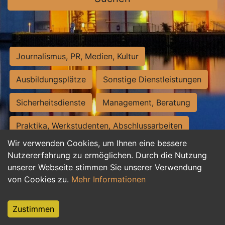
Journalismus, PR, Medien, Kultur
Ausbildungsplätze
Sonstige Dienstleistungen
Sicherheitsdienste
Management, Beratung
Praktika, Werkstudenten, Abschlussarbeiten
Wir verwenden Cookies, um Ihnen eine bessere
Personalwesen
Assistenz, Sekretariat
Nutzererfahrung zu ermöglichen. Durch die Nutzung
unserer Webseite stimmen Sie unserer Verwendung
Hilfskräfte, Aushilfs- und Nebenjobs
von Cookies zu.
Mehr Informationen
Einkauf, Logistik, Materialwirtschaft
Zustimmen
Weiterbildung, Studium, duale Ausbildung