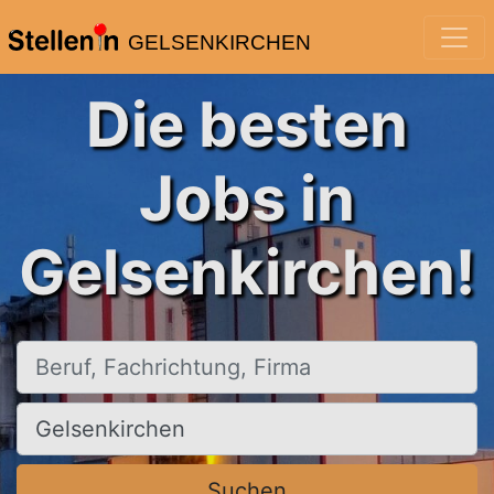
GELSENKIRCHEN
Die besten
Jobs in
Gelsenkirchen!
Beruf, Fachrichtung, Firma
Ort, Stadt
Suchen