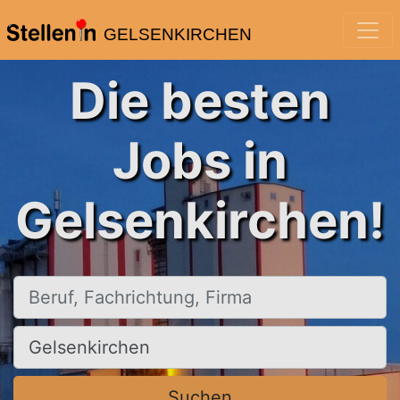
GELSENKIRCHEN
Die besten
Jobs in
Gelsenkirchen!
Beruf, Fachrichtung, Firma
Ort, Stadt
Suchen