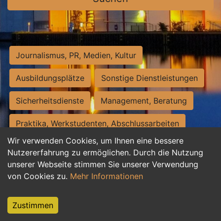
Journalismus, PR, Medien, Kultur
Ausbildungsplätze
Sonstige Dienstleistungen
Sicherheitsdienste
Management, Beratung
Praktika, Werkstudenten, Abschlussarbeiten
Wir verwenden Cookies, um Ihnen eine bessere
Personalwesen
Assistenz, Sekretariat
Nutzererfahrung zu ermöglichen. Durch die Nutzung
unserer Webseite stimmen Sie unserer Verwendung
Hilfskräfte, Aushilfs- und Nebenjobs
von Cookies zu.
Mehr Informationen
Einkauf, Logistik, Materialwirtschaft
Zustimmen
Weiterbildung, Studium, duale Ausbildung