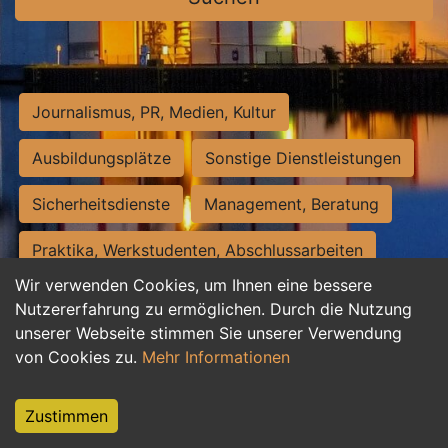
Journalismus, PR, Medien, Kultur
Ausbildungsplätze
Sonstige Dienstleistungen
Sicherheitsdienste
Management, Beratung
Praktika, Werkstudenten, Abschlussarbeiten
Wir verwenden Cookies, um Ihnen eine bessere
Personalwesen
Assistenz, Sekretariat
Nutzererfahrung zu ermöglichen. Durch die Nutzung
unserer Webseite stimmen Sie unserer Verwendung
Hilfskräfte, Aushilfs- und Nebenjobs
von Cookies zu.
Mehr Informationen
Einkauf, Logistik, Materialwirtschaft
Zustimmen
Weiterbildung, Studium, duale Ausbildung