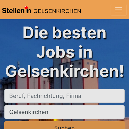
GELSENKIRCHEN
Die besten
Jobs in
Gelsenkirchen!
Beruf, Fachrichtung, Firma
Ort, Stadt
Suchen