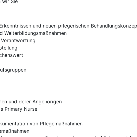
 wir Sie
Erkenntnissen und neuen pflegerischen Behandlungskonze
und Weiterbildungsmaßnahmen
d Verantwortung
bteilung
schenswert
rufsgruppen
nnen und derer Angehörigen
ls Primary Nurse
Dokumentation von Pflegemaßnahmen
egemaßnahmen