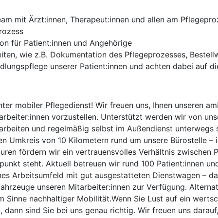
Team mit Ärzt:innen, Therapeut:innen und allen am Pflegep
prozess
on für Patient:innen und Angehörige
eiten, wie z.B. Dokumentation des Pflegeprozesses, Bestel
ungspflege unserer Patient:innen und achten dabei auf die
er mobiler Pflegedienst! Wir freuen uns, Ihnen unseren am
beiter:innen vorzustellen. Unterstützt werden wir von unse
itarbeiten und regelmäßig selbst im Außendienst unterweg
nen Umkreis von 10 Kilometern rund um unsere Bürostelle – 
ren fördern wir ein vertrauensvolles Verhältnis zwischen P
punkt steht. Aktuell betreuen wir rund 100 Patient:innen u
rnes Arbeitsumfeld mit gut ausgestatteten Dienstwagen – da
fahrzeuge unseren Mitarbeiter:innen zur Verfügung. Altern
Sinne nachhaltiger Mobilität.Wenn Sie Lust auf ein wertsc
 dann sind Sie bei uns genau richtig. Wir freuen uns darauf