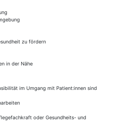
rung
 Umgebung
esundheit zu fördern
en in der Nähe
ibilität im Umgang mit Patient:innen sind
narbeiten
flegefachkraft oder Gesundheits- und