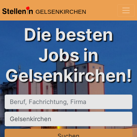
GELSENKIRCHEN
Die besten
Jobs in
Gelsenkirchen!
Beruf, Fachrichtung, Firma
Ort, Stadt
Suchen