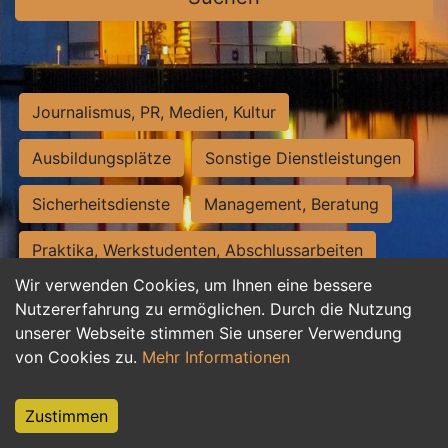
Journalismus, PR, Medien, Kultur
Ausbildungsplätze
Sonstige Dienstleistungen
Sicherheitsdienste
Management, Beratung
Praktika, Werkstudenten, Abschlussarbeiten
Wir verwenden Cookies, um Ihnen eine bessere
Personalwesen
Assistenz, Sekretariat
Nutzererfahrung zu ermöglichen. Durch die Nutzung
unserer Webseite stimmen Sie unserer Verwendung
Hilfskräfte, Aushilfs- und Nebenjobs
von Cookies zu.
Mehr Informationen
Einkauf, Logistik, Materialwirtschaft
Zustimmen
Weiterbildung, Studium, duale Ausbildung