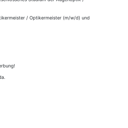
ptikermeister / Optikermeister (m/w/d) und
erbung!
da.