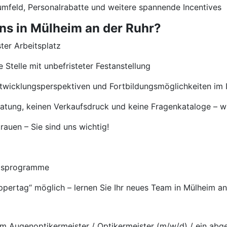
umfeld, Personalrabatte und weitere spannende Incentives
ns in Mülheim an der Ruhr?
ster Arbeitsplatz
 Stelle mit unbefristeter Festanstellung
ntwicklungsperspektiven und Fortbildungsmöglichkeiten im 
eratung, keinen Verkaufsdruck und keine Fragenkataloge – wi
auen – Sie sind uns wichtig!
ngsprogramme
uppertag“ möglich – lernen Sie Ihr neues Team in Mülheim a
m Augenoptikermeister / Optikermeister (m/w/d) / ein abg