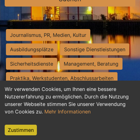
Journalismus, PR, Medien, Kultur
Ausbildungsplätze
Sonstige Dienstleistungen
Sicherheitsdienste
Management, Beratung
Praktika, Werkstudenten, Abschlussarbeiten
Wir verwenden Cookies, um Ihnen eine bessere
Personalwesen
Assistenz, Sekretariat
Nutzererfahrung zu ermöglichen. Durch die Nutzung
unserer Webseite stimmen Sie unserer Verwendung
Hilfskräfte, Aushilfs- und Nebenjobs
von Cookies zu.
Mehr Informationen
Einkauf, Logistik, Materialwirtschaft
Zustimmen
Weiterbildung, Studium, duale Ausbildung