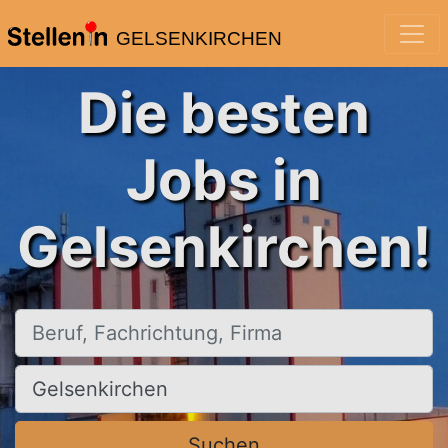
GELSENKIRCHEN
Die besten
Jobs in
Gelsenkirchen!
Beruf, Fachrichtung, Firma
Ort, Stadt
Suchen