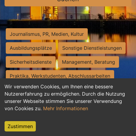
Journalismus, PR, Medien, Kultur
Ausbildungsplätze
Sonstige Dienstleistungen
Sicherheitsdienste
Management, Beratung
Praktika, Werkstudenten, Abschlussarbeiten
Wir verwenden Cookies, um Ihnen eine bessere
Personalwesen
Assistenz, Sekretariat
Nutzererfahrung zu ermöglichen. Durch die Nutzung
unserer Webseite stimmen Sie unserer Verwendung
Hilfskräfte, Aushilfs- und Nebenjobs
von Cookies zu.
Mehr Informationen
Einkauf, Logistik, Materialwirtschaft
Zustimmen
Weiterbildung, Studium, duale Ausbildung