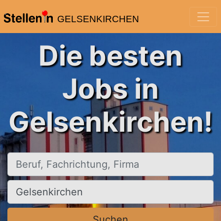
GELSENKIRCHEN
Die besten
Jobs in
Gelsenkirchen!
Beruf, Fachrichtung, Firma
Ort, Stadt
Suchen