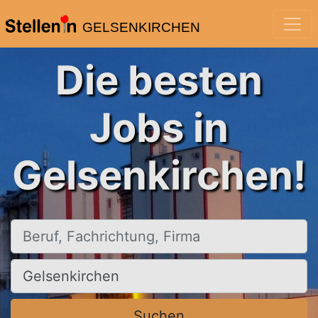
GELSENKIRCHEN
Die besten
Jobs in
Gelsenkirchen!
Beruf, Fachrichtung, Firma
Ort, Stadt
Suchen