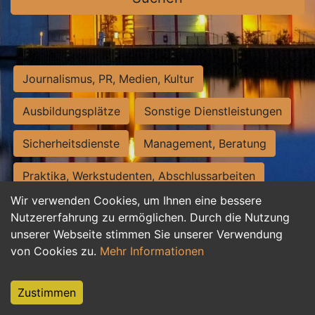
Journalismus, PR, Medien, Kultur
Ausbildungsplätze
Sonstige Dienstleistungen
Sicherheitsdienste
Management, Beratung
Praktika, Werkstudenten, Abschlussarbeiten
Wir verwenden Cookies, um Ihnen eine bessere
Personalwesen
Assistenz, Sekretariat
Nutzererfahrung zu ermöglichen. Durch die Nutzung
unserer Webseite stimmen Sie unserer Verwendung
Hilfskräfte, Aushilfs- und Nebenjobs
von Cookies zu.
Mehr Informationen
Einkauf, Logistik, Materialwirtschaft
Zustimmen
Weiterbildung, Studium, duale Ausbildung