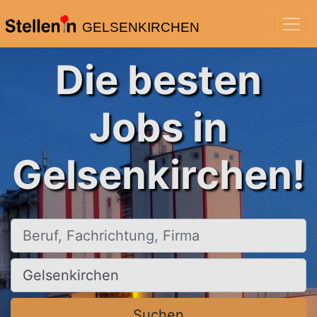
GELSENKIRCHEN
Die besten
Jobs in
Gelsenkirchen!
Beruf, Fachrichtung, Firma
Ort, Stadt
Suchen