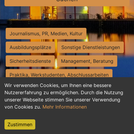
Journalismus, PR, Medien, Kultur
Ausbildungsplätze
Sonstige Dienstleistungen
Sicherheitsdienste
Management, Beratung
Praktika, Werkstudenten, Abschlussarbeiten
Wir verwenden Cookies, um Ihnen eine bessere
Personalwesen
Assistenz, Sekretariat
Nutzererfahrung zu ermöglichen. Durch die Nutzung
unserer Webseite stimmen Sie unserer Verwendung
Hilfskräfte, Aushilfs- und Nebenjobs
von Cookies zu.
Mehr Informationen
Einkauf, Logistik, Materialwirtschaft
Zustimmen
Weiterbildung, Studium, duale Ausbildung