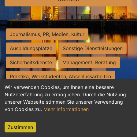
Journalismus, PR, Medien, Kultur
Ausbildungsplätze
Sonstige Dienstleistungen
Sicherheitsdienste
Management, Beratung
Praktika, Werkstudenten, Abschlussarbeiten
Wir verwenden Cookies, um Ihnen eine bessere
Personalwesen
Assistenz, Sekretariat
Nutzererfahrung zu ermöglichen. Durch die Nutzung
unserer Webseite stimmen Sie unserer Verwendung
Hilfskräfte, Aushilfs- und Nebenjobs
von Cookies zu.
Mehr Informationen
Einkauf, Logistik, Materialwirtschaft
Zustimmen
Weiterbildung, Studium, duale Ausbildung