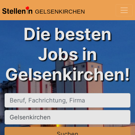
GELSENKIRCHEN
Die besten
Jobs in
Gelsenkirchen!
Beruf, Fachrichtung, Firma
Ort, Stadt
Suchen