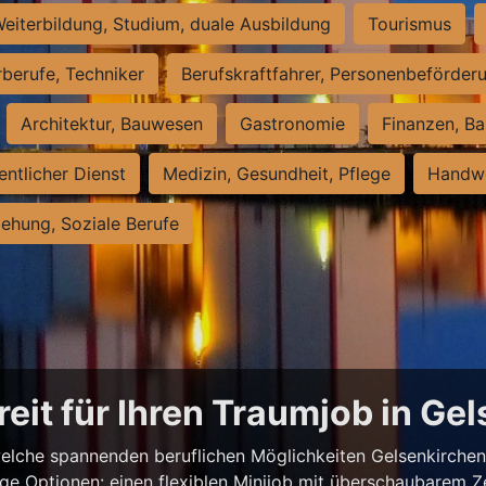
eiterbildung, Studium, duale Ausbildung
Tourismus
rberufe, Techniker
Berufskraftfahrer, Personenbeförder
Architektur, Bauwesen
Gastronomie
Finanzen, Ba
entlicher Dienst
Medizin, Gesundheit, Pflege
Handwe
iehung, Soziale Berufe
reit für Ihren Traumjob in Ge
elche spannenden beruflichen Möglichkeiten Gelsenkirchen z
ige Optionen: einen flexiblen Minijob mit überschaubarem Z