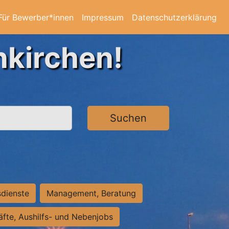
Für Bewerber*innen
Impressum
Datenschutzerklärung
nkirchen!
Suchen
sdienste
Management, Beratung
räfte, Aushilfs- und Nebenjobs