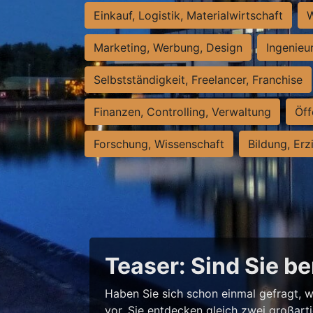
Einkauf, Logistik, Materialwirtschaft
W
Marketing, Werbung, Design
Ingenieu
Selbstständigkeit, Freelancer, Franchise
Finanzen, Controlling, Verwaltung
Öff
Forschung, Wissenschaft
Bildung, Erz
Teaser: Sind Sie be
Haben Sie sich schon einmal gefragt, w
vor, Sie entdecken gleich zwei großart