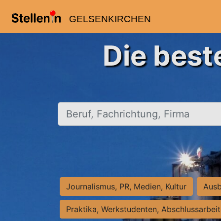
GELSENKIRCHEN
Die best
Beruf, Fachrichtung, Firma
Journalismus, PR, Medien, Kultur
Ausb
Praktika, Werkstudenten, Abschlussarbei