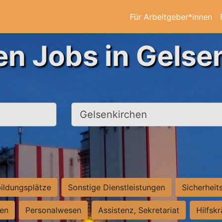
Für Arbeitgeber*innen
en Jobs in Gelse
Ort, Stadt
ildungsplätze
Sonstige Dienstleistungen
Sicherheit
ten
Personalwesen
Assistenz, Sekretariat
Hilfsk