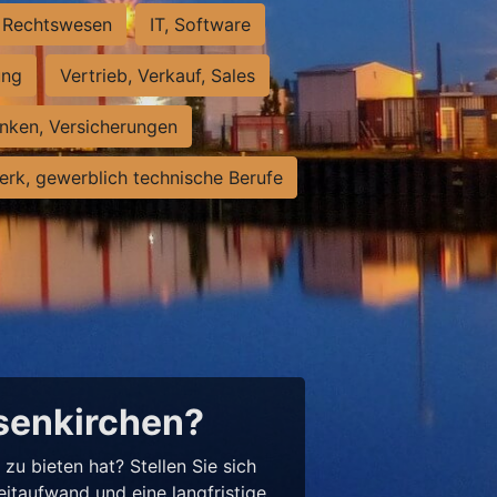
Rechtswesen
IT, Software
ung
Vertrieb, Verkauf, Sales
nken, Versicherungen
rk, gewerblich technische Berufe
lsenkirchen?
u bieten hat? Stellen Sie sich
eitaufwand und eine langfristige