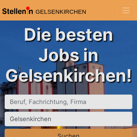
GELSENKIRCHEN
Die besten
Jobs in
Gelsenkirchen!
Beruf, Fachrichtung, Firma
Ort, Stadt
Suchen