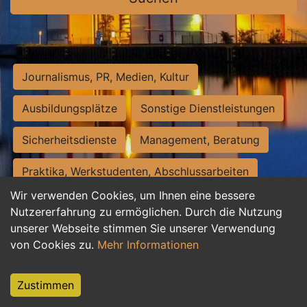
Journalismus, PR, Medien, Kultur
Ausbildungsplätze
Sonstige Dienstleistungen
Sicherheitsdienste
Management, Beratung
Praktika, Werkstudenten, Abschlussarbeiten
Wir verwenden Cookies, um Ihnen eine bessere
Personalwesen
Assistenz, Sekretariat
Nutzererfahrung zu ermöglichen. Durch die Nutzung
unserer Webseite stimmen Sie unserer Verwendung
Hilfskräfte, Aushilfs- und Nebenjobs
von Cookies zu.
Mehr Informationen
Einkauf, Logistik, Materialwirtschaft
Zustimmen
Weiterbildung, Studium, duale Ausbildung