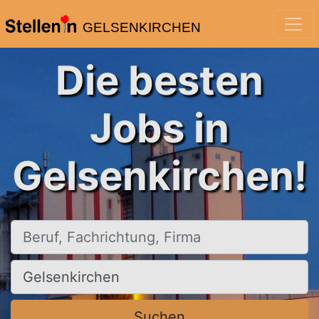
GELSENKIRCHEN
Die besten
Jobs in
Gelsenkirchen!
Beruf, Fachrichtung, Firma
Ort, Stadt
Suchen