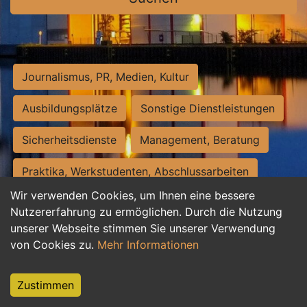
Journalismus, PR, Medien, Kultur
Ausbildungsplätze
Sonstige Dienstleistungen
Sicherheitsdienste
Management, Beratung
Praktika, Werkstudenten, Abschlussarbeiten
Wir verwenden Cookies, um Ihnen eine bessere
Personalwesen
Assistenz, Sekretariat
Nutzererfahrung zu ermöglichen. Durch die Nutzung
unserer Webseite stimmen Sie unserer Verwendung
Hilfskräfte, Aushilfs- und Nebenjobs
von Cookies zu.
Mehr Informationen
Einkauf, Logistik, Materialwirtschaft
Zustimmen
Weiterbildung, Studium, duale Ausbildung