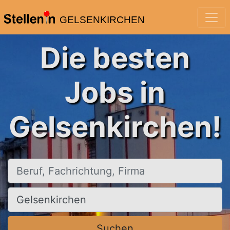
GELSENKIRCHEN
Die besten
Jobs in
Gelsenkirchen!
Beruf, Fachrichtung, Firma
Ort, Stadt
Suchen