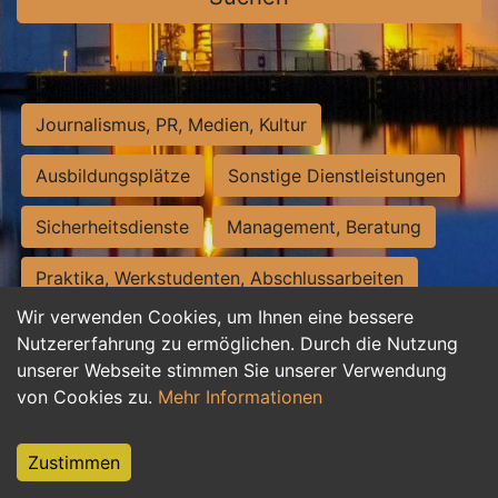
Journalismus, PR, Medien, Kultur
Ausbildungsplätze
Sonstige Dienstleistungen
Sicherheitsdienste
Management, Beratung
Praktika, Werkstudenten, Abschlussarbeiten
Wir verwenden Cookies, um Ihnen eine bessere
Personalwesen
Assistenz, Sekretariat
Nutzererfahrung zu ermöglichen. Durch die Nutzung
unserer Webseite stimmen Sie unserer Verwendung
Hilfskräfte, Aushilfs- und Nebenjobs
von Cookies zu.
Mehr Informationen
Einkauf, Logistik, Materialwirtschaft
Zustimmen
Weiterbildung, Studium, duale Ausbildung