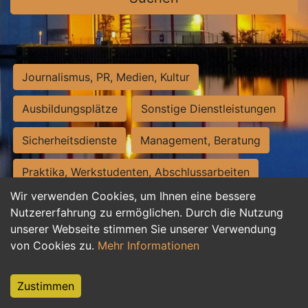
Journalismus, PR, Medien, Kultur
Ausbildungsplätze
Sonstige Dienstleistungen
Sicherheitsdienste
Management, Beratung
Praktika, Werkstudenten, Abschlussarbeiten
Wir verwenden Cookies, um Ihnen eine bessere
Personalwesen
Assistenz, Sekretariat
Nutzererfahrung zu ermöglichen. Durch die Nutzung
unserer Webseite stimmen Sie unserer Verwendung
Hilfskräfte, Aushilfs- und Nebenjobs
von Cookies zu.
Mehr Informationen
Einkauf, Logistik, Materialwirtschaft
Zustimmen
Weiterbildung, Studium, duale Ausbildung