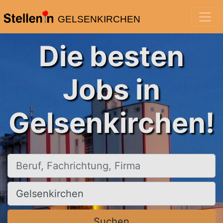
GELSENKIRCHEN
Die besten
Jobs in
Gelsenkirchen!
Beruf, Fachrichtung, Firma
Ort, Stadt
Suchen