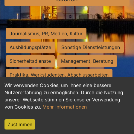
Journalismus, PR, Medien, Kultur
Ausbildungsplätze
Sonstige Dienstleistungen
Sicherheitsdienste
Management, Beratung
Praktika, Werkstudenten, Abschlussarbeiten
Wir verwenden Cookies, um Ihnen eine bessere
Personalwesen
Assistenz, Sekretariat
Nutzererfahrung zu ermöglichen. Durch die Nutzung
unserer Webseite stimmen Sie unserer Verwendung
Hilfskräfte, Aushilfs- und Nebenjobs
von Cookies zu.
Mehr Informationen
Einkauf, Logistik, Materialwirtschaft
Zustimmen
Weiterbildung, Studium, duale Ausbildung