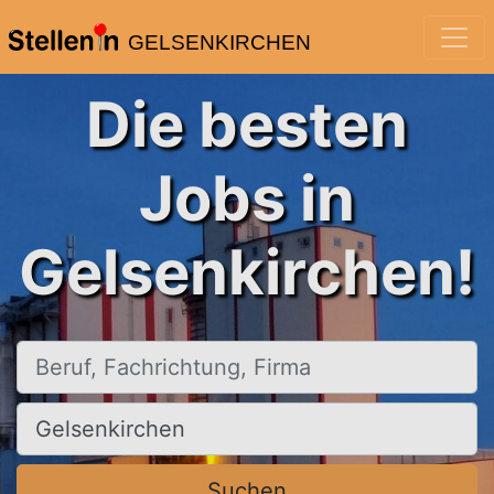
GELSENKIRCHEN
Die besten
Jobs in
Gelsenkirchen!
Beruf, Fachrichtung, Firma
Ort, Stadt
Suchen