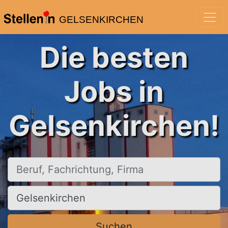
GELSENKIRCHEN
Die besten
Jobs in
Gelsenkirchen!
Beruf, Fachrichtung, Firma
Ort, Stadt
Suchen