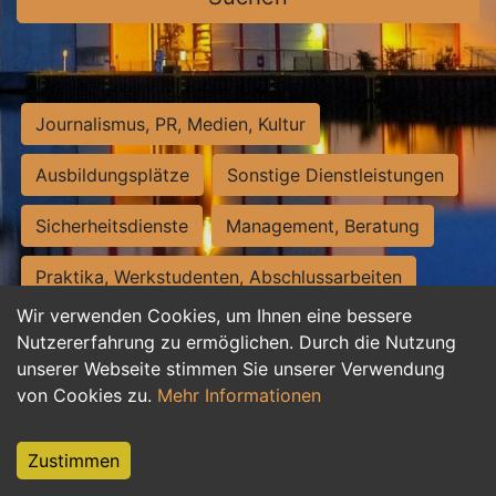
Journalismus, PR, Medien, Kultur
Ausbildungsplätze
Sonstige Dienstleistungen
Sicherheitsdienste
Management, Beratung
Praktika, Werkstudenten, Abschlussarbeiten
Wir verwenden Cookies, um Ihnen eine bessere
Personalwesen
Assistenz, Sekretariat
Nutzererfahrung zu ermöglichen. Durch die Nutzung
unserer Webseite stimmen Sie unserer Verwendung
Hilfskräfte, Aushilfs- und Nebenjobs
von Cookies zu.
Mehr Informationen
Einkauf, Logistik, Materialwirtschaft
Zustimmen
Weiterbildung, Studium, duale Ausbildung