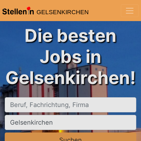
GELSENKIRCHEN
Die besten
Jobs in
Gelsenkirchen!
Beruf, Fachrichtung, Firma
Ort, Stadt
Suchen