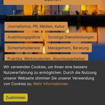
Journalismus, PR, Medien, Kultur
Ausbildungsplätze
Sonstige Dienstleistungen
Sicherheitsdienste
Management, Beratung
Praktika, Werkstudenten, Abschlussarbeiten
Wir verwenden Cookies, um Ihnen eine bessere
Personalwesen
Assistenz, Sekretariat
Nutzererfahrung zu ermöglichen. Durch die Nutzung
unserer Webseite stimmen Sie unserer Verwendung
Hilfskräfte, Aushilfs- und Nebenjobs
von Cookies zu.
Mehr Informationen
Einkauf, Logistik, Materialwirtschaft
Zustimmen
Weiterbildung, Studium, duale Ausbildung