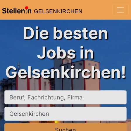
GELSENKIRCHEN
Die besten
Jobs in
Gelsenkirchen!
Beruf, Fachrichtung, Firma
Ort, Stadt
Suchen