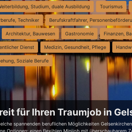
eiterbildung, Studium, duale Ausbildung
Tourismus
rberufe, Techniker
Berufskraftfahrer, Personenbeförder
Architektur, Bauwesen
Gastronomie
Finanzen, Ba
entlicher Dienst
Medizin, Gesundheit, Pflege
Handwe
iehung, Soziale Berufe
reit für Ihren Traumjob in Ge
elche spannenden beruflichen Möglichkeiten Gelsenkirchen z
ige Optionen: einen flexiblen Minijob mit überschaubarem Z