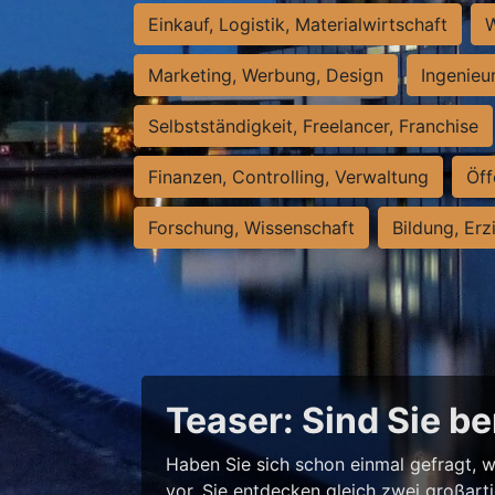
Einkauf, Logistik, Materialwirtschaft
W
Marketing, Werbung, Design
Ingenieu
Selbstständigkeit, Freelancer, Franchise
Finanzen, Controlling, Verwaltung
Öff
Forschung, Wissenschaft
Bildung, Erz
Teaser: Sind Sie be
Haben Sie sich schon einmal gefragt, w
vor, Sie entdecken gleich zwei großart