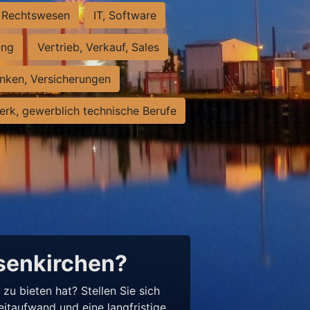
Rechtswesen
IT, Software
ung
Vertrieb, Verkauf, Sales
nken, Versicherungen
rk, gewerblich technische Berufe
lsenkirchen?
u bieten hat? Stellen Sie sich
eitaufwand und eine langfristige