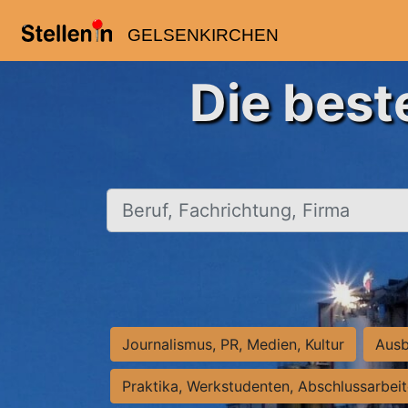
GELSENKIRCHEN
Die best
Beruf, Fachrichtung, Firma
Journalismus, PR, Medien, Kultur
Ausb
Praktika, Werkstudenten, Abschlussarbei