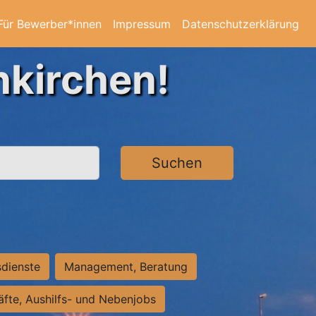
Für Bewerber*innen
Impressum
Datenschutzerklärung
nkirchen!
Suchen
sdienste
Management, Beratung
räfte, Aushilfs- und Nebenjobs