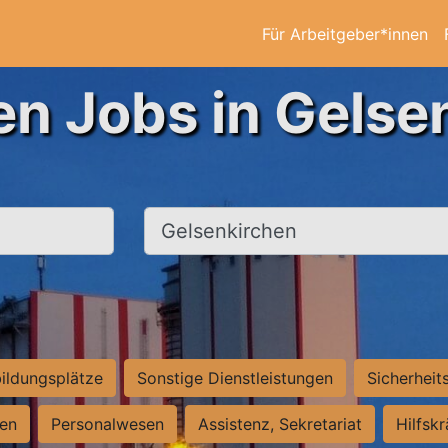
Für Arbeitgeber*innen
en Jobs in Gelse
Ort, Stadt
ildungsplätze
Sonstige Dienstleistungen
Sicherheit
ten
Personalwesen
Assistenz, Sekretariat
Hilfsk