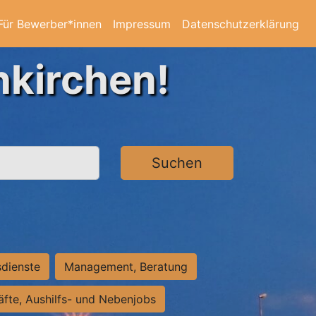
Für Bewerber*innen
Impressum
Datenschutzerklärung
nkirchen!
Suchen
sdienste
Management, Beratung
räfte, Aushilfs- und Nebenjobs