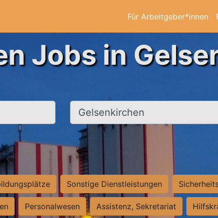
Für Arbeitgeber*innen
en Jobs in Gelse
Ort, Stadt
ildungsplätze
Sonstige Dienstleistungen
Sicherheit
ten
Personalwesen
Assistenz, Sekretariat
Hilfsk