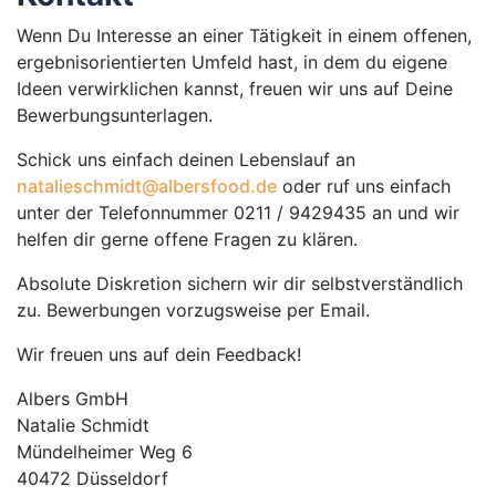
Wenn Du In­te­res­se an ei­ner Tä­tig­keit in ei­nem of­fe­nen,
er­geb­nis­o­ri­en­tier­ten Um­feld hast, in dem du ei­ge­ne
Ideen ver­wirk­li­chen kannst, freu­en wir uns auf Dei­ne
Be­wer­bungs­un­ter­la­gen.
Schick uns ein­fach dei­nen Le­bens­lauf an
natalieschmidt@albersfood.de
o­der ruf uns ein­fach
un­ter der Te­le­fon­num­mer 0211 / 9429435 an und wir
hel­fen dir ger­ne of­fe­ne Fra­gen zu klä­ren.
Ab­so­lu­te Dis­kre­ti­on si­chern wir dir selbst­ver­ständ­lich
zu. Be­wer­bun­gen vor­zugs­wei­se per E­mail.
Wir freu­en uns auf dein Feed­back!
Albers GmbH
Natalie Schmidt
Mündelheimer Weg 6
40472 Düsseldorf