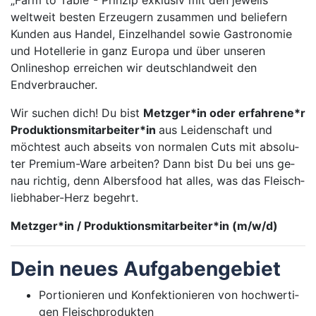
„Farm to Table“- Prinzip exklusiv mit den jeweils
weltweit besten Erzeugern zusammen und beliefern
Kunden aus Handel, Einzelhandel sowie Gastronomie
und Hotellerie in ganz Europa und über unseren
Onlineshop erreichen wir deutschlandweit den
Endverbraucher.
Wir su­chen dich! Du bist
Metz­ger*in oder er­fah­re­ne*r
Pro­duk­ti­ons­mit­ar­bei­ter*in
aus Lei­den­schaft und
möch­test auch ab­seits von nor­ma­len Cuts mit ab­so­lu­
ter Pre­mi­um-Wa­re ar­bei­ten? Dann bist Du bei uns ge­
nau rich­tig, denn Al­bers­food hat al­les, was das Fleisch­
lieb­ha­ber-Herz be­gehrt.
Metzger*in / Produktionsmitarbeiter*in (m/w/d)
Dein neu­es Auf­ga­ben­ge­biet
Por­tio­nie­ren und Kon­fek­tio­nie­ren von hoch­wer­ti­
gen Fleisch­pro­duk­ten