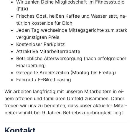
Wir zah­len Dei­ne Mit­glied­schaft im Fit­ness­stu­dio
(FitX)
Fri­sches Obst, hei­ßen Kaf­fee und Was­ser satt, na­
tür­lich kos­ten­los für Dich
Je­den Tag wech­seln­de Mit­tags­ge­rich­te zum stark
ver­güns­tig­ten Preis
Kos­ten­lo­ser Park­platz
At­trak­ti­ve Mit­ar­bei­ter­ra­bat­te
Be­trieb­li­che Al­ters­ver­sor­gung (nach er­folg­rei­cher
Ein­ar­bei­tung)
Ge­re­gel­te Ar­beits­zei­ten (Mon­tag bis Frei­tag)
Fahr­rad / E-Bi­ke Lea­sing
Wir ar­bei­ten lang­fris­tig mit un­se­ren Mit­ar­bei­tern in ei­
nem of­fe­nen und fa­mi­li­ä­ren Um­feld zu­sam­men. Da­her
freu­en wir uns zu be­rich­ten, dass un­ser ak­tu­el­ler Mit­ar­
bei­ter­schnitt bei 9 Jah­ren Be­triebs­zu­ge­hö­rig­keit liegt.
Kon­takt