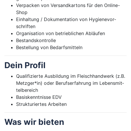
Ver­pa­cken von Ver­sand­kar­tons für den On­li­ne-
Shop
Ein­hal­tung / Do­ku­men­ta­ti­on von Hy­gie­ne­vor­
schrif­ten
Or­ga­ni­sa­ti­on von be­trieb­li­chen Ab­läu­fen
Be­stands­kon­trol­le
Be­stel­lung von Be­darfs­mit­teln
Dein Pro­fil
Qua­li­fi­zier­te Aus­bil­dung im Fleisch­hand­werk (z.B.
Metz­ger*in) oder Be­rufs­er­fah­rung im Le­bens­mit­
tel­be­reich
Ba­sis­kennt­nis­se EDV
Struk­tu­rier­tes Ar­bei­ten
Was wir bie­ten