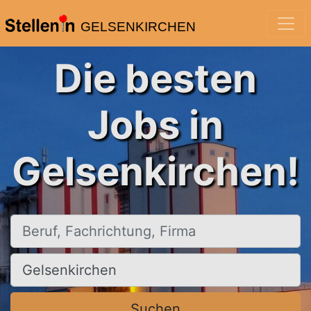
GELSENKIRCHEN
Die besten
Jobs in
Gelsenkirchen!
Beruf, Fachrichtung, Firma
Ort, Stadt
Suchen