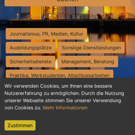
Journalismus, PR, Medien, Kultur
Ausbildungsplätze
Sonstige Dienstleistungen
Sicherheitsdienste
Management, Beratung
Praktika, Werkstudenten, Abschlussarbeiten
Wir verwenden Cookies, um Ihnen eine bessere
Personalwesen
Assistenz, Sekretariat
Nutzererfahrung zu ermöglichen. Durch die Nutzung
unserer Webseite stimmen Sie unserer Verwendung
Hilfskräfte, Aushilfs- und Nebenjobs
von Cookies zu.
Mehr Informationen
Einkauf, Logistik, Materialwirtschaft
Zustimmen
Weiterbildung, Studium, duale Ausbildung