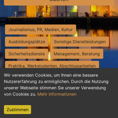
Journalismus, PR, Medien, Kultur
Ausbildungsplätze
Sonstige Dienstleistungen
Sicherheitsdienste
Management, Beratung
Praktika, Werkstudenten, Abschlussarbeiten
Wir verwenden Cookies, um Ihnen eine bessere
Personalwesen
Assistenz, Sekretariat
Nutzererfahrung zu ermöglichen. Durch die Nutzung
unserer Webseite stimmen Sie unserer Verwendung
Hilfskräfte, Aushilfs- und Nebenjobs
von Cookies zu.
Mehr Informationen
Einkauf, Logistik, Materialwirtschaft
Zustimmen
Weiterbildung, Studium, duale Ausbildung