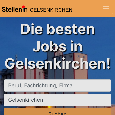
GELSENKIRCHEN
Die besten
Jobs in
Gelsenkirchen!
Beruf, Fachrichtung, Firma
Ort, Stadt
Suchen