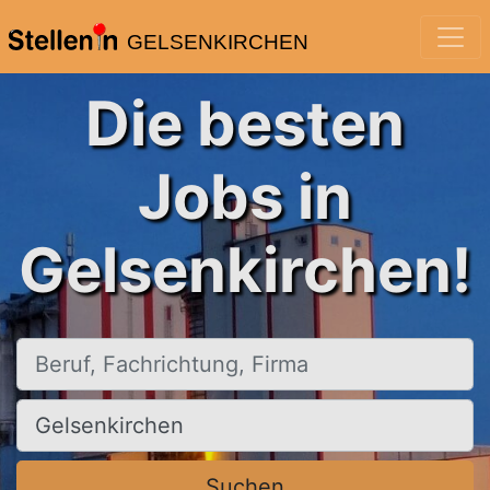
GELSENKIRCHEN
Die besten
Jobs in
Gelsenkirchen!
Beruf, Fachrichtung, Firma
Ort, Stadt
Suchen