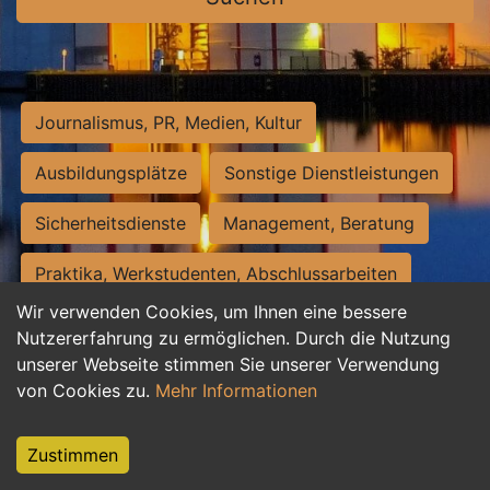
Journalismus, PR, Medien, Kultur
Ausbildungsplätze
Sonstige Dienstleistungen
Sicherheitsdienste
Management, Beratung
Praktika, Werkstudenten, Abschlussarbeiten
Wir verwenden Cookies, um Ihnen eine bessere
Personalwesen
Assistenz, Sekretariat
Nutzererfahrung zu ermöglichen. Durch die Nutzung
unserer Webseite stimmen Sie unserer Verwendung
Hilfskräfte, Aushilfs- und Nebenjobs
von Cookies zu.
Mehr Informationen
Einkauf, Logistik, Materialwirtschaft
Zustimmen
Weiterbildung, Studium, duale Ausbildung