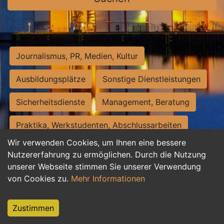
Journalismus, PR, Medien, Kultur
Ausbildungsplätze
Sonstige Dienstleistungen
Sicherheitsdienste
Management, Beratung
Praktika, Werkstudenten, Abschlussarbeiten
Wir verwenden Cookies, um Ihnen eine bessere
Personalwesen
Assistenz, Sekretariat
Nutzererfahrung zu ermöglichen. Durch die Nutzung
unserer Webseite stimmen Sie unserer Verwendung
Hilfskräfte, Aushilfs- und Nebenjobs
von Cookies zu.
Mehr Informationen
Einkauf, Logistik, Materialwirtschaft
Zustimmen
Weiterbildung, Studium, duale Ausbildung