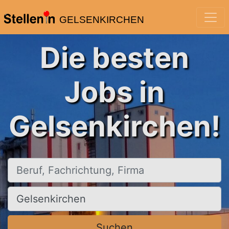
GELSENKIRCHEN
Die besten
Jobs in
Gelsenkirchen!
Beruf, Fachrichtung, Firma
Ort, Stadt
Suchen