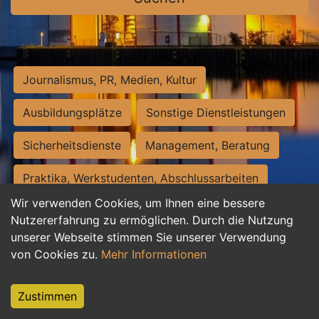
Journalismus, PR, Medien, Kultur
Ausbildungsplätze
Sonstige Dienstleistungen
Sicherheitsdienste
Management, Beratung
Praktika, Werkstudenten, Abschlussarbeiten
Wir verwenden Cookies, um Ihnen eine bessere
Personalwesen
Assistenz, Sekretariat
Nutzererfahrung zu ermöglichen. Durch die Nutzung
unserer Webseite stimmen Sie unserer Verwendung
Hilfskräfte, Aushilfs- und Nebenjobs
von Cookies zu.
Mehr Informationen
Einkauf, Logistik, Materialwirtschaft
Zustimmen
Weiterbildung, Studium, duale Ausbildung