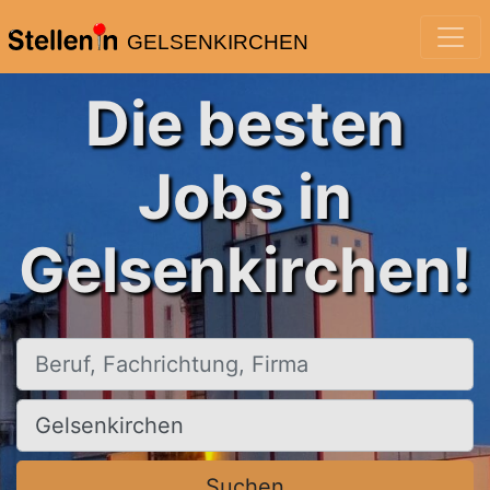
GELSENKIRCHEN
Die besten
Jobs in
Gelsenkirchen!
Beruf, Fachrichtung, Firma
Ort, Stadt
Suchen