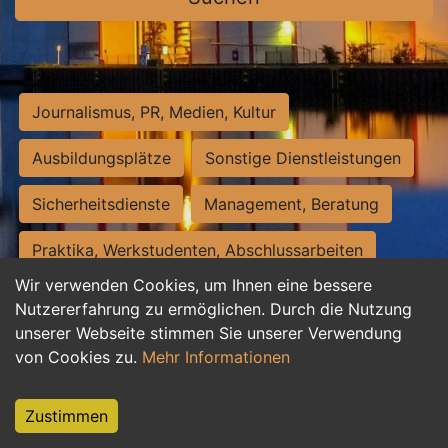
Journalismus, PR, Medien, Kultur
Ausbildungsplätze
Sonstige Dienstleistungen
Sicherheitsdienste
Management, Beratung
Praktika, Werkstudenten, Abschlussarbeiten
Wir verwenden Cookies, um Ihnen eine bessere
Personalwesen
Assistenz, Sekretariat
Nutzererfahrung zu ermöglichen. Durch die Nutzung
unserer Webseite stimmen Sie unserer Verwendung
Hilfskräfte, Aushilfs- und Nebenjobs
von Cookies zu.
Mehr Informationen
Einkauf, Logistik, Materialwirtschaft
Zustimmen
Weiterbildung, Studium, duale Ausbildung