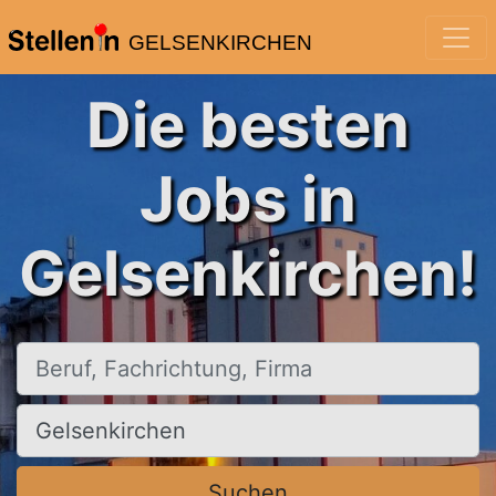
GELSENKIRCHEN
Die besten
Jobs in
Gelsenkirchen!
Beruf, Fachrichtung, Firma
Ort, Stadt
Suchen