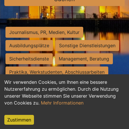
Journalismus, PR, Medien, Kultur
Ausbildungsplätze
Sonstige Dienstleistungen
Sicherheitsdienste
Management, Beratung
Praktika, Werkstudenten, Abschlussarbeiten
Wir verwenden Cookies, um Ihnen eine bessere
Personalwesen
Assistenz, Sekretariat
Nutzererfahrung zu ermöglichen. Durch die Nutzung
unserer Webseite stimmen Sie unserer Verwendung
Hilfskräfte, Aushilfs- und Nebenjobs
von Cookies zu.
Mehr Informationen
Einkauf, Logistik, Materialwirtschaft
Zustimmen
Weiterbildung, Studium, duale Ausbildung