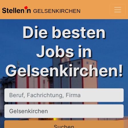
GELSENKIRCHEN
Die besten
Jobs in
Gelsenkirchen!
Beruf, Fachrichtung, Firma
Ort, Stadt
Suchen