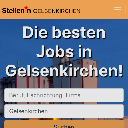
GELSENKIRCHEN
Die besten
Jobs in
Gelsenkirchen!
Beruf, Fachrichtung, Firma
Ort, Stadt
Suchen