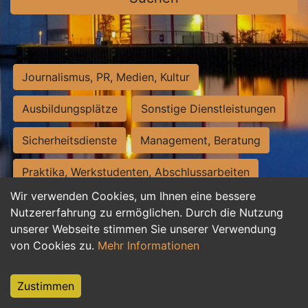
Journalismus, PR, Medien, Kultur
Ausbildungsplätze
Sonstige Dienstleistungen
Sicherheitsdienste
Management, Beratung
Praktika, Werkstudenten, Abschlussarbeiten
Wir verwenden Cookies, um Ihnen eine bessere
Personalwesen
Assistenz, Sekretariat
Nutzererfahrung zu ermöglichen. Durch die Nutzung
unserer Webseite stimmen Sie unserer Verwendung
Hilfskräfte, Aushilfs- und Nebenjobs
von Cookies zu.
Mehr Informationen
Einkauf, Logistik, Materialwirtschaft
Zustimmen
Weiterbildung, Studium, duale Ausbildung