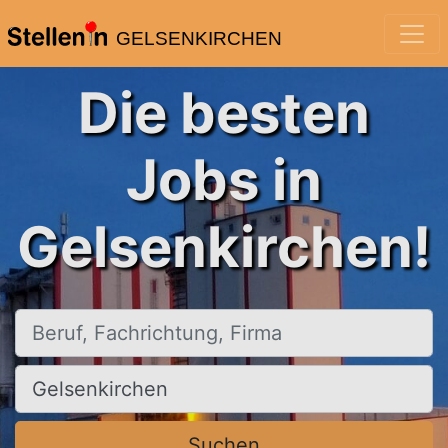
GELSENKIRCHEN
Die besten
Jobs in
Gelsenkirchen!
Beruf, Fachrichtung, Firma
Ort, Stadt
Suchen