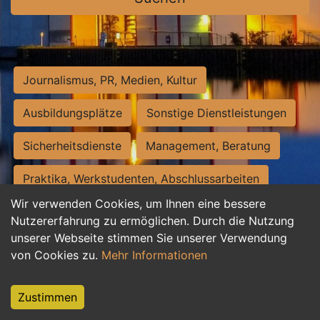
Journalismus, PR, Medien, Kultur
Ausbildungsplätze
Sonstige Dienstleistungen
Sicherheitsdienste
Management, Beratung
Praktika, Werkstudenten, Abschlussarbeiten
Wir verwenden Cookies, um Ihnen eine bessere
Personalwesen
Assistenz, Sekretariat
Nutzererfahrung zu ermöglichen. Durch die Nutzung
unserer Webseite stimmen Sie unserer Verwendung
Hilfskräfte, Aushilfs- und Nebenjobs
von Cookies zu.
Mehr Informationen
Einkauf, Logistik, Materialwirtschaft
Zustimmen
Weiterbildung, Studium, duale Ausbildung