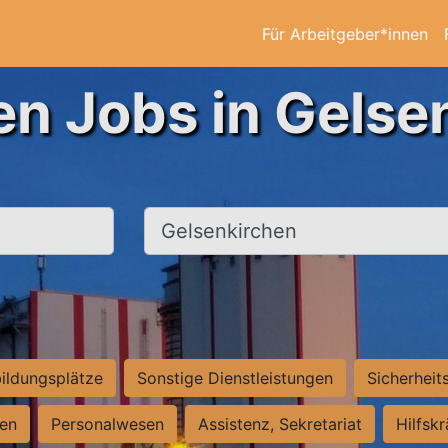
Für Arbeitgeber*innen
en Jobs in Gelse
Ort, Stadt
ildungsplätze
Sonstige Dienstleistungen
Sicherheit
ten
Personalwesen
Assistenz, Sekretariat
Hilfsk