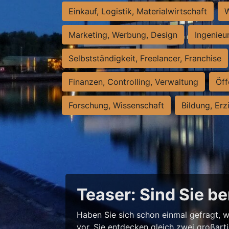
Einkauf, Logistik, Materialwirtschaft
W
Marketing, Werbung, Design
Ingenieu
Selbstständigkeit, Freelancer, Franchise
Finanzen, Controlling, Verwaltung
Öff
Forschung, Wissenschaft
Bildung, Erz
Teaser: Sind Sie be
Haben Sie sich schon einmal gefragt, w
vor, Sie entdecken gleich zwei großart