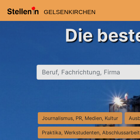
GELSENKIRCHEN
Die best
Beruf, Fachrichtung, Firma
Journalismus, PR, Medien, Kultur
Ausb
Praktika, Werkstudenten, Abschlussarbei