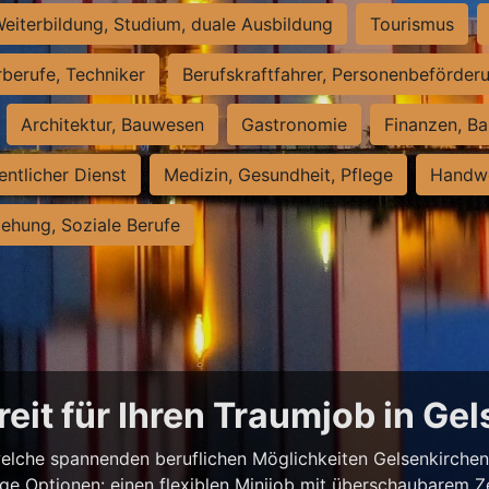
eiterbildung, Studium, duale Ausbildung
Tourismus
rberufe, Techniker
Berufskraftfahrer, Personenbeförder
Architektur, Bauwesen
Gastronomie
Finanzen, Ba
entlicher Dienst
Medizin, Gesundheit, Pflege
Handwe
iehung, Soziale Berufe
reit für Ihren Traumjob in Ge
elche spannenden beruflichen Möglichkeiten Gelsenkirchen z
ige Optionen: einen flexiblen Minijob mit überschaubarem Z