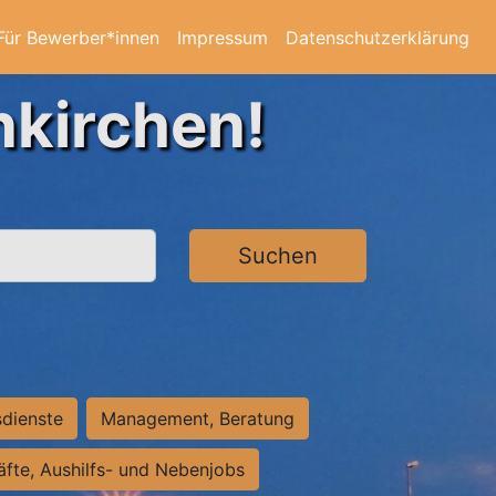
Für Bewerber*innen
Impressum
Datenschutzerklärung
nkirchen!
Suchen
sdienste
Management, Beratung
räfte, Aushilfs- und Nebenjobs