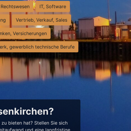
Rechtswesen
IT, Software
ung
Vertrieb, Verkauf, Sales
nken, Versicherungen
rk, gewerblich technische Berufe
lsenkirchen?
u bieten hat? Stellen Sie sich
eitaufwand und eine langfristige