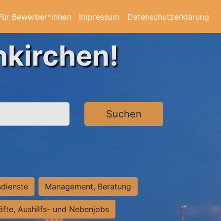
Für Bewerber*innen
Impressum
Datenschutzerklärung
nkirchen!
Suchen
sdienste
Management, Beratung
räfte, Aushilfs- und Nebenjobs