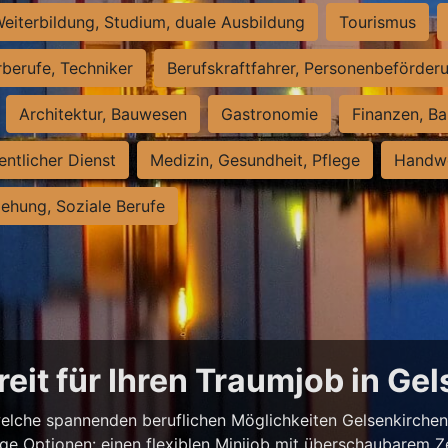
eiterbildung, Studium, duale Ausbildung
Tourismus
rberufe, Techniker
Berufskraftfahrer, Personenbeförder
Architektur, Bauwesen
Gastronomie
Finanzen, Ba
entlicher Dienst
Medizin, Gesundheit, Pflege
Handwe
iehung, Soziale Berufe
reit für Ihren Traumjob in Ge
elche spannenden beruflichen Möglichkeiten Gelsenkirchen z
ige Optionen: einen flexiblen Minijob mit überschaubarem Z