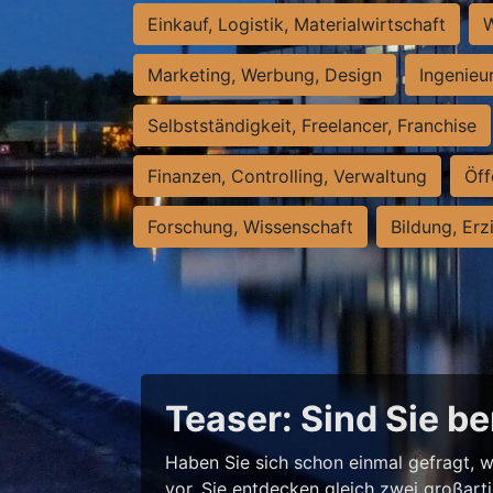
Einkauf, Logistik, Materialwirtschaft
W
Marketing, Werbung, Design
Ingenieu
Selbstständigkeit, Freelancer, Franchise
Finanzen, Controlling, Verwaltung
Öff
Forschung, Wissenschaft
Bildung, Erz
Teaser: Sind Sie be
Haben Sie sich schon einmal gefragt, w
vor, Sie entdecken gleich zwei großart