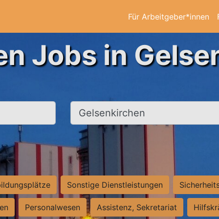
Für Arbeitgeber*innen
en Jobs in Gelse
Ort, Stadt
ildungsplätze
Sonstige Dienstleistungen
Sicherheit
ten
Personalwesen
Assistenz, Sekretariat
Hilfsk