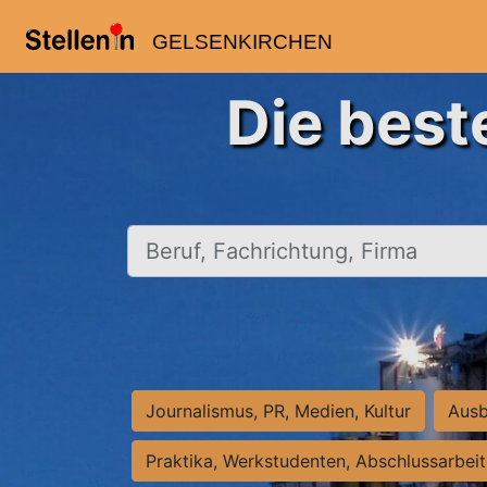
GELSENKIRCHEN
Die best
Beruf, Fachrichtung, Firma
Journalismus, PR, Medien, Kultur
Ausb
Praktika, Werkstudenten, Abschlussarbei