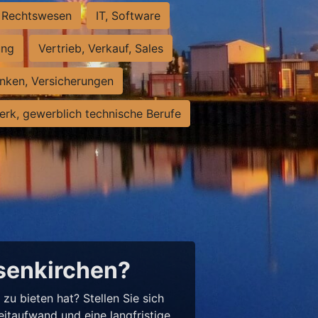
Rechtswesen
IT, Software
ung
Vertrieb, Verkauf, Sales
nken, Versicherungen
rk, gewerblich technische Berufe
lsenkirchen?
u bieten hat? Stellen Sie sich
eitaufwand und eine langfristige