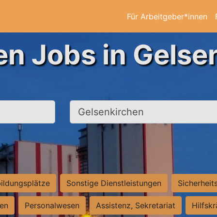
Für Arbeitgeber*innen
en Jobs in Gelse
Ort, Stadt
ildungsplätze
Sonstige Dienstleistungen
Sicherheit
ten
Personalwesen
Assistenz, Sekretariat
Hilfsk