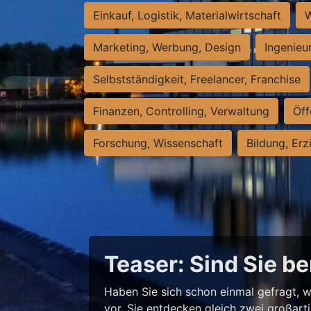
Einkauf, Logistik, Materialwirtschaft
W
Marketing, Werbung, Design
Ingenieu
Selbstständigkeit, Freelancer, Franchise
Finanzen, Controlling, Verwaltung
Öff
Forschung, Wissenschaft
Bildung, Erz
Teaser: Sind Sie be
Haben Sie sich schon einmal gefragt, w
vor, Sie entdecken gleich zwei großart