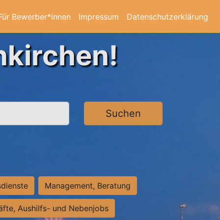
Für Bewerber*innen
Impressum
Datenschutzerklärung
nkirchen!
Suchen
sdienste
Management, Beratung
räfte, Aushilfs- und Nebenjobs