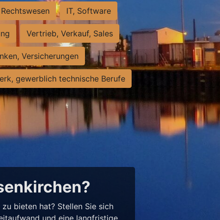
Rechtswesen
IT, Software
ung
Vertrieb, Verkauf, Sales
nken, Versicherungen
rk, gewerblich technische Berufe
lsenkirchen?
u bieten hat? Stellen Sie sich
eitaufwand und eine langfristige