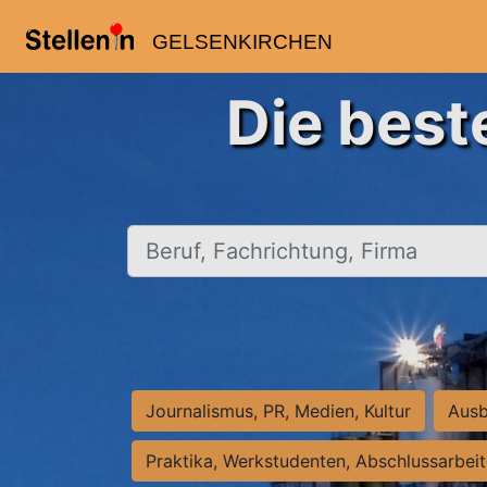
GELSENKIRCHEN
Die best
Beruf, Fachrichtung, Firma
Journalismus, PR, Medien, Kultur
Ausb
Praktika, Werkstudenten, Abschlussarbei