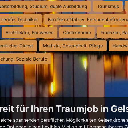
eiterbildung, Studium, duale Ausbildung
Tourismus
rberufe, Techniker
Berufskraftfahrer, Personenbeförder
Architektur, Bauwesen
Gastronomie
Finanzen, Ba
entlicher Dienst
Medizin, Gesundheit, Pflege
Handwe
iehung, Soziale Berufe
reit für Ihren Traumjob in Ge
elche spannenden beruflichen Möglichkeiten Gelsenkirchen z
ige Optionen: einen flexiblen Minijob mit überschaubarem Z