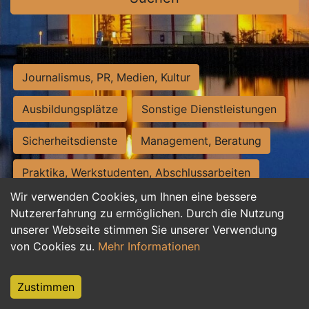
Journalismus, PR, Medien, Kultur
Ausbildungsplätze
Sonstige Dienstleistungen
Sicherheitsdienste
Management, Beratung
Praktika, Werkstudenten, Abschlussarbeiten
Wir verwenden Cookies, um Ihnen eine bessere
Personalwesen
Assistenz, Sekretariat
Nutzererfahrung zu ermöglichen. Durch die Nutzung
unserer Webseite stimmen Sie unserer Verwendung
Hilfskräfte, Aushilfs- und Nebenjobs
von Cookies zu.
Mehr Informationen
Einkauf, Logistik, Materialwirtschaft
Zustimmen
Weiterbildung, Studium, duale Ausbildung