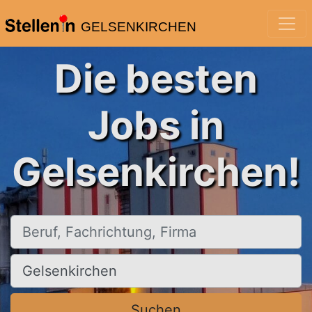
GELSENKIRCHEN
Die besten
Jobs in
Gelsenkirchen!
Beruf, Fachrichtung, Firma
Ort, Stadt
Suchen