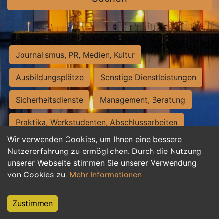
Journalismus, PR, Medien, Kultur
Ausbildungsplätze
Sonstige Dienstleistungen
Sicherheitsdienste
Management, Beratung
Praktika, Werkstudenten, Abschlussarbeiten
Wir verwenden Cookies, um Ihnen eine bessere
Personalwesen
Assistenz, Sekretariat
Nutzererfahrung zu ermöglichen. Durch die Nutzung
unserer Webseite stimmen Sie unserer Verwendung
Hilfskräfte, Aushilfs- und Nebenjobs
von Cookies zu.
Mehr Informationen
Einkauf, Logistik, Materialwirtschaft
Zustimmen
Weiterbildung, Studium, duale Ausbildung