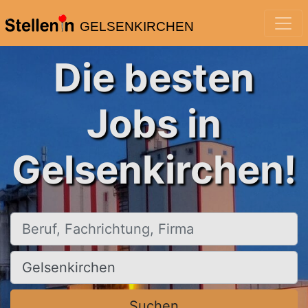
GELSENKIRCHEN
Die besten
Jobs in
Gelsenkirchen!
Beruf, Fachrichtung, Firma
Ort, Stadt
Suchen